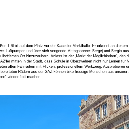
eißen T-Shirt auf dem Platz vor der Kasseler Markthalle. Er erkennt an diese
zwei Luftpumpen und über sich sengende Mittagssonne: Sergej und Sergio au
hulhoffernen Ort hinzuzaubern.
Anlass ist der „Markt der Möglichkeiten“, den d
ler mitten in der Stadt, dass Schule in Oberzwehren nicht nur Lernen für M
deten alten Fahrrädern mit Flicken, professionellem Werkzeug, Ausprobieren
aufbereiteten Rädern aus der GAZ können bike-freudige Menschen aus unserer
hen" wieder flott machen.