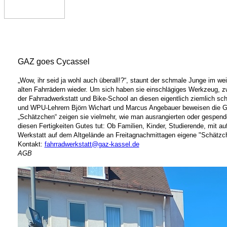
GAZ goes Cycassel
„Wow, ihr seid ja wohl auch überall!?“, staunt der schmale Junge im w
alten Fahrrädern wieder. Um sich haben sie einschlägiges Werkzeug, 
der Fahrradwerkstatt und Bike-School an diesen eigentlich ziemlich sc
und WPU-Lehrern Björn Wichart und Marcus Angebauer beweisen die GAZ‘
„Schätzchen“ zeigen sie vielmehr, wie man ausrangierten oder gespen
diesen Fertigkeiten Gutes tut: Ob Familien, Kinder, Studierende, mit 
Werkstatt auf dem Altgelände an Freitagnachmittagen eigene "Schätzc
Kontakt:
fahrradwerkstatt@gaz-kassel.de
AGB