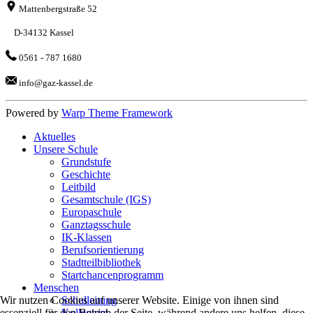
Mattenbergstraße 52
D-34132 Kassel
0561 - 787 1680
info@gaz-kassel.de
Powered by
Warp Theme Framework
Aktuelles
Unsere Schule
Grundstufe
Geschichte
Leitbild
Gesamtschule (IGS)
Europaschule
Ganztagsschule
IK-Klassen
Berufsorientierung
Stadtteilbibliothek
Startchancenprogramm
Menschen
Wir nutzen Cookies auf unserer Website. Einige von ihnen sind
Schulleitung
essenziell für den Betrieb der Seite, während andere uns helfen, diese
Kollegium