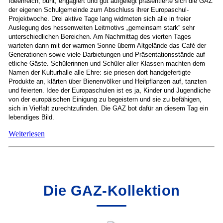
Ideenreich, bunt, engagiert und gut aufgelegt präsentierte sich die GAZ
der eigenen Schulgemeinde zum Abschluss ihrer Europaschul-
Projektwoche. Drei aktive Tage lang widmeten sich alle in freier
Auslegung des hessenweiten Leitmotivs „gemeinsam stark“ sehr
unterschiedlichen Bereichen. Am Nachmittag des vierten Tages
warteten dann mit der warmen Sonne überm Altgelände das Café der
Generationen sowie viele Darbietungen und Präsentationsstände auf
etliche Gäste. Schülerinnen und Schüler aller Klassen machten dem
Namen der Kulturhalle alle Ehre: sie priesen dort handgefertigte
Produkte an, klärten über Bienenvölker und Heilpflanzen auf, tanzten
und feierten. Idee der Europaschulen ist es ja, Kinder und Jugendliche
von der europäischen Einigung zu begeistern und sie zu befähigen,
sich in Vielfalt zurechtzufinden. Die GAZ bot dafür an diesem Tag ein
lebendiges Bild.
Weiterlesen
Die GAZ-Kollektion